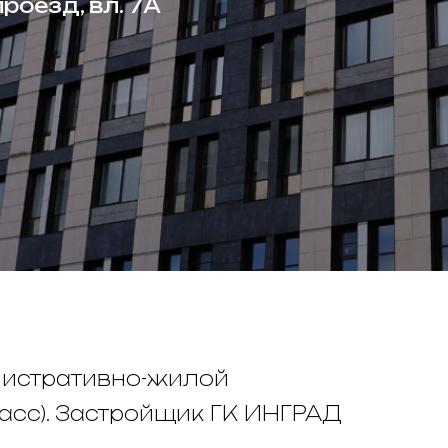
роезд, вл. 7А
истративно-жилой
асс). Застройщик ГК ИНГРАД