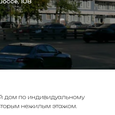
шоссе, 108
й дом по индивидуальному
, вторым нежилым этажом.