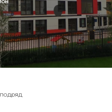
йон
 подряд